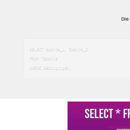
Die
SELECT Spalte_1, Spalte_2 

FROM Tabelle 

WHERE Bedingungen; 