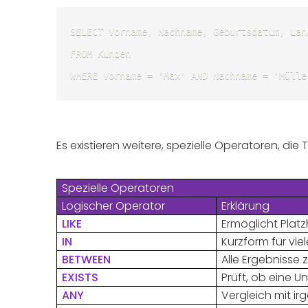
SELECT Vorname, Nachname, Geburtsdatum, Land
FROM Kunden

WHERE Vorname = 'Max' AND Nachname = 'Mülle
Es existieren weitere, spezielle Operatoren, di
Spezielle Operatoren
Logischer Operator
Erklärung
LIKE
Ermöglicht Platz
IN
Kurzform für vi
BETWEEN
Alle Ergebnisse 
EXISTS
Prüft, ob eine Un
ANY
Vergleich mit i