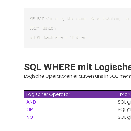
SELECT Vorname, Nachname, Geburtsdatum, Land
FROM Kunden

WHERE Nachname = 'Müller'; 
SQL WHERE mit
Logische
Logische Operatoren erlauben uns in SQL, meh
Logischer Operator
Erklä
AND
SQL g
OR
SQL g
NOT
SQL g