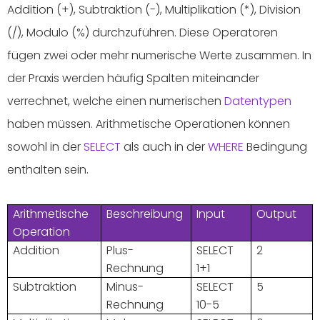
Addition (+), Subtraktion (-), Multiplikation (*), Division
(/), Modulo (%) durchzuführen. Diese Operatoren
fügen zwei oder mehr numerische Werte zusammen. In
der Praxis werden häufig Spalten miteinander
verrechnet, welche einen numerischen
Datentypen
haben müssen. Arithmetische Operationen können
sowohl in der
SELECT
als auch in der
WHERE
Bedingung
enthalten sein.
Arithmetische
Beschreibung
Input
Output
Operation
Addition
Plus-
SELECT
2
Rechnung
1+1
Subtraktion
Minus-
SELECT
5
Rechnung
10-5