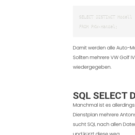
SELECT DISTINCT Modell 

FROM PKW-Handel; 
Damit werden alle Auto-
Sollten mehrere VW Golf 
wiedergegeben.
SQL SELECT D
Manchmal ist es allerdings 
Dienstplan mehrere Antons
sucht SQL nach allen Da
und kürzt diese weg.