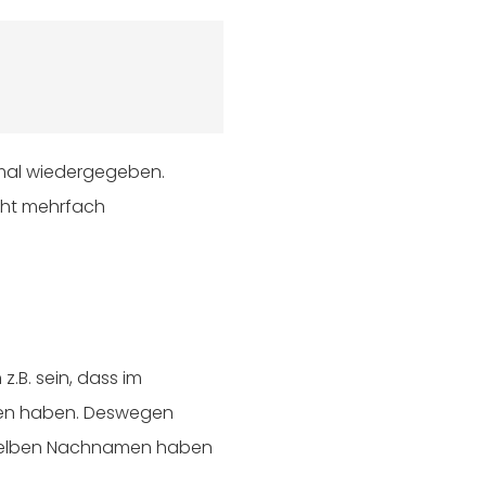
mal wiedergegeben.
cht mehrfach
z.B. sein, dass im
amen haben. Deswegen
nselben Nachnamen haben