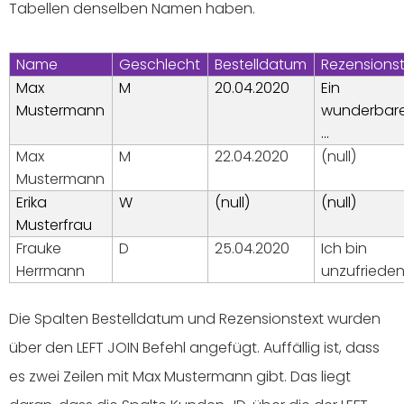
Tabellen denselben Namen haben.
Name
Geschlecht
Bestelldatum
Rezensionst
Max
M
20.04.2020
Ein
Mustermann
wunderbar
…
Max
M
22.04.2020
(null)
Mustermann
Erika
W
(null)
(null)
Musterfrau
Frauke
D
25.04.2020
Ich bin
Herrmann
unzufrieden
Die Spalten Bestelldatum und Rezensionstext wurden
über den LEFT JOIN Befehl angefügt. Auffällig ist, dass
es zwei Zeilen mit Max Mustermann gibt. Das liegt