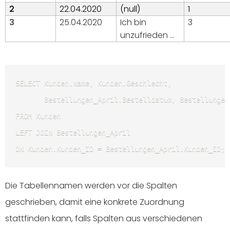
2
22.04.2020
(null)
1
3
25.04.2020
Ich bin
3
unzufrieden …
SELECT Kunden.Name, Kunden.Geschlecht, 

       Bestellungen_April.Bestelldatum, Bestellungen
FROM Kunden 

LEFT JOIN Bestellungen_April 

ON Kunden.Kunden_ID = Bestellungen_April.Kunden_ID; 
Die Tabellennamen werden vor die Spalten
geschrieben, damit eine konkrete Zuordnung
stattfinden kann, falls Spalten aus verschiedenen