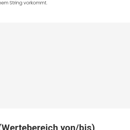
inem String vorkommt.
(Wertebereich von/bis)