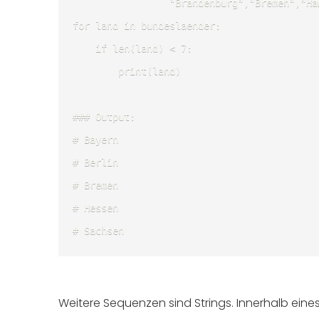
                 "Brandenburg","Bremen","Ha
for land in bundeslaender:

	if len(land) < 7:

		print(land)

### Output:

# Bayern

# Berlin

# Bremen

# Hessen

# Sachsen 
Weitere Sequenzen sind Strings. Innerhalb eine