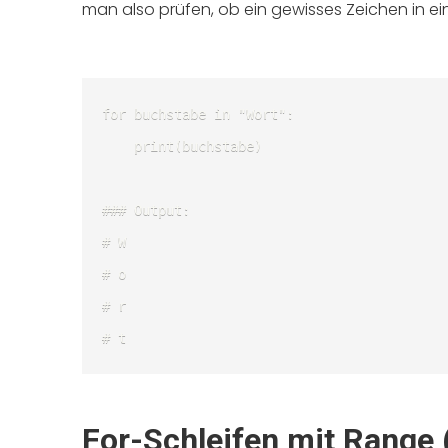
man also prüfen, ob ein gewisses Zeichen in e
for buchstabe in "Wort":

	print(buchstabe)

### Output:

# W

# o

# r

# t 
For-Schleifen mit Range 