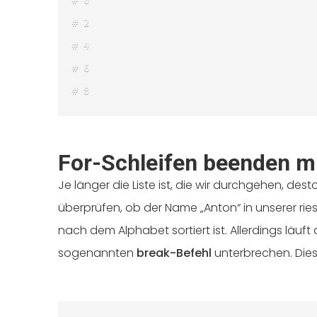
# 0

# 2

# 4

# 6

# 8 
For-Schleifen beenden m
Je länger die Liste ist, die wir durchgehen, des
überprüfen, ob der Name „Anton“ in unserer ries
nach dem Alphabet sortiert ist. Allerdings läu
sogenannten
break-Befehl
unterbrechen. Diese